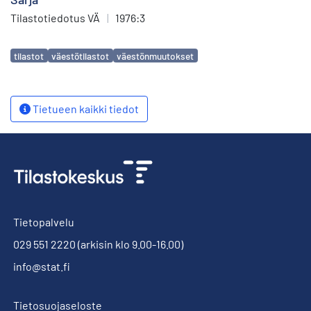
Tilastotiedotus VÄ
|
1976:3
Avainsanat
tilastot
väestötilastot
väestönmuutokset
Tietueen kaikki tiedot
Tietopalvelu
029 551 2220
(arkisin klo 9.00-16.00)
info@stat.fi
Tietosuojaseloste