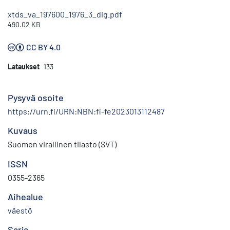
xtds_va_197600_1976_3_dig.pdf
490.02 KB
CC BY 4.0
Lataukset
133
Pysyvä osoite
https://urn.fi/URN:NBN:fi-fe2023013112487
Kuvaus
Suomen virallinen tilasto (SVT)
ISSN
0355-2365
Aihealue
väestö
Sarja