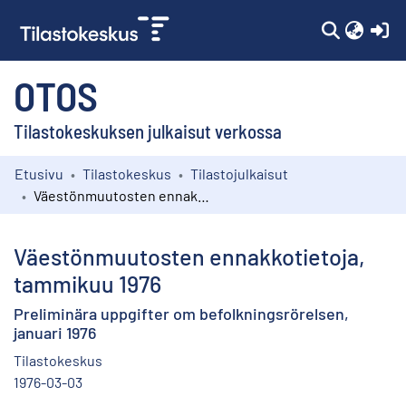
(c
OTOS
Tilastokeskuksen julkaisut verkossa
Etusivu
Tilastokeskus
Tilastojulkaisut
Kokoelmat
Väestönmuutosten ennakkotietoja, tammikuu 1976
Selaa
Väestönmuutosten ennakkotietoja,
tammikuu 1976
Preliminära uppgifter om befolkningsrörelsen,
januari 1976
Tilastokeskus
1976-03-03