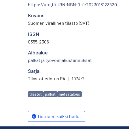
https://urn.fi/URN:NBN:fi-fe2023013123820
Kuvaus
Suomen virallinen tilasto (SVT)
ISSN
0355-2306
Aihealue
palkat ja työvoimakustannukset
Sarja
Tilastotiedotus PA
|
1974:2
Avainsanat
tilastot
palkat
metsätalous
Tietueen kaikki tiedot