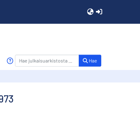
(current)
Hae
1973