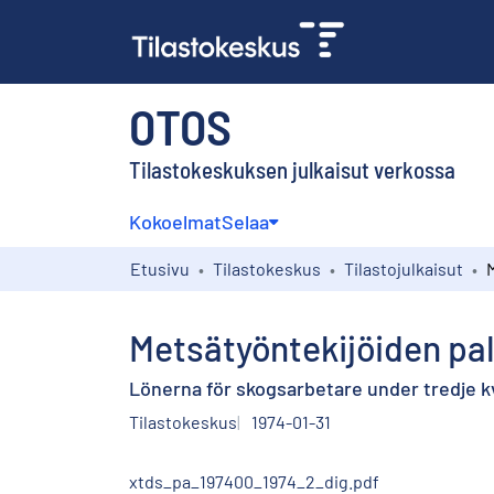
OTOS
Tilastokeskuksen julkaisut verkossa
Kokoelmat
Selaa
Etusivu
Tilastokeskus
Tilastojulkaisut
Metsätyöntekijöiden pal
Lönerna för skogsarbetare under tredje kv
Tilastokeskus
1974-01-31
xtds_pa_197400_1974_2_dig.pdf