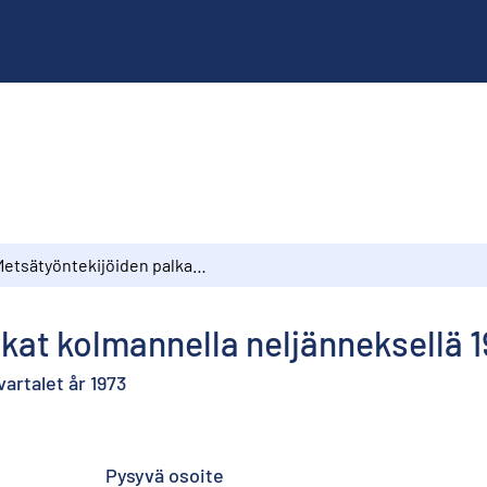
Metsätyöntekijöiden palkat kolmannella neljänneksellä 1973
kat kolmannella neljänneksellä 
artalet år 1973
Pysyvä osoite