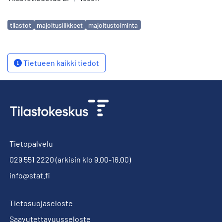
Avainsanat
tilastot
majoitusliikkeet
majoitustoiminta
Tietueen kaikki tiedot
Tietopalvelu
029 551 2220
(arkisin klo 9.00-16.00)
info@stat.fi
Tietosuojaseloste
Saavutettavuusseloste