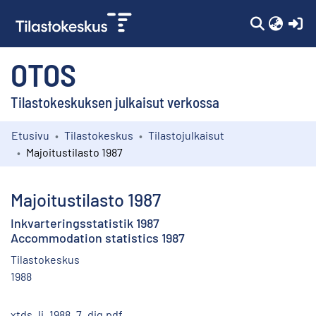
(c
OTOS
Tilastokeskuksen julkaisut verkossa
Etusivu
Tilastokeskus
Tilastojulkaisut
Kokoelmat
Majoitustilasto 1987
Selaa
Majoitustilasto 1987
Inkvarteringsstatistik 1987
Accommodation statistics 1987
Tilastokeskus
1988
xtds_li_1988_7_dig.pdf