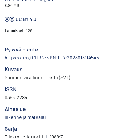
8.84 MB
CC BY 4.0
Lataukset
129
Pysyvä osoite
https://urn.fi/URN:NBN:fi-fe2023013114545
Kuvaus
Suomen virallinen tilasto (SVT)
ISSN
0355-2284
Aihealue
liikenne ja matkailu
Sarja
Tilastotiedotus LI
|
1988:7