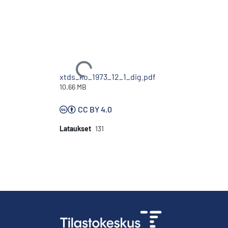
Ladataan...
xtds_ko_1973_12_1_dig.pdf
10.66 MB
CC BY 4.0
Lataukset
131