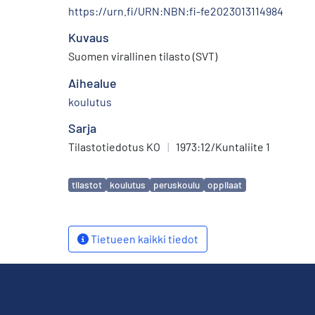
https://urn.fi/URN:NBN:fi-fe2023013114984
Kuvaus
Suomen virallinen tilasto (SVT)
Aihealue
koulutus
Sarja
Tilastotiedotus KO
|
1973:12/Kuntaliite 1
Avainsanat
tilastot
koulutus
peruskoulu
oppilaat
Tietueen kaikki tiedot