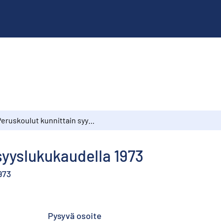
Peruskoulut kunnittain syyslukukaudella 1973
syyslukukaudella 1973
973
Pysyvä osoite