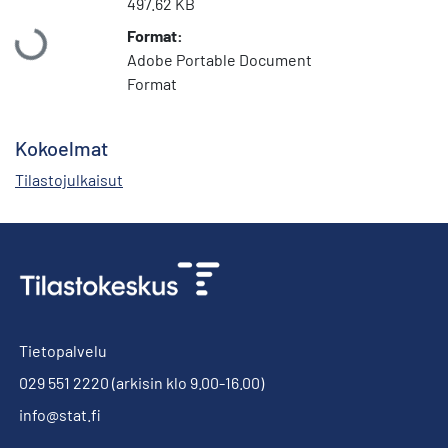
497.62 KB
Ladataan...
Format:
Adobe Portable Document
Format
Kokoelmat
Tilastojulkaisut
Tietopalvelu
029 551 2220
(arkisin klo 9.00-16.00)
info@stat.fi