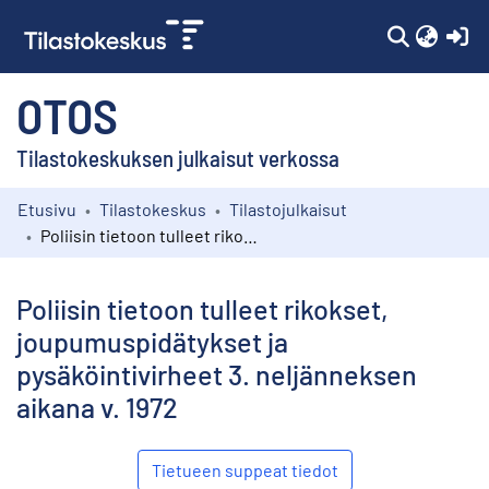
(c
OTOS
Tilastokeskuksen julkaisut verkossa
Etusivu
Tilastokeskus
Tilastojulkaisut
Kokoelmat
Poliisin tietoon tulleet rikokset, joupumuspidätykset ja pysäköintivirheet 3. neljänneksen aikana v. 1972
Selaa
Poliisin tietoon tulleet rikokset,
joupumuspidätykset ja
pysäköintivirheet 3. neljänneksen
aikana v. 1972
Tietueen suppeat tiedot