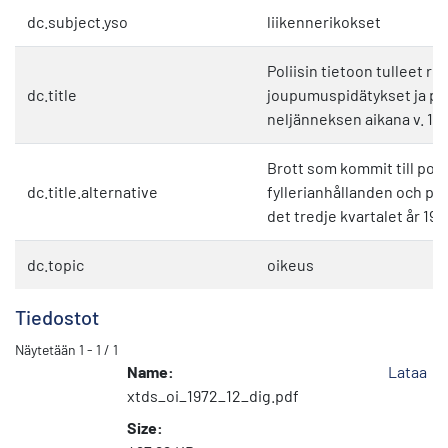
dc.subject.yso
liikennerikokset
Poliisin tietoon tulleet ri
dc.title
joupumuspidätykset ja pys
neljänneksen aikana v. 19
Brott som kommit till po
dc.title.alternative
fyllerianhållanden och pa
det tredje kvartalet år 197
dc.topic
oikeus
Tiedostot
Näytetään
1 - 1 / 1
Name:
Lataa
xtds_oi_1972_12_dig.pdf
Size: