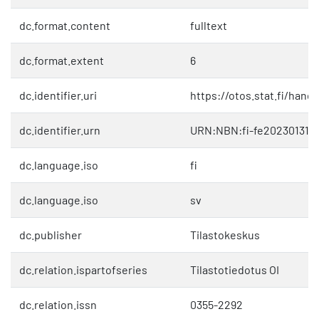
dc.format.content
fulltext
dc.format.extent
6
dc.identifier.uri
https://otos.stat.fi/hand
dc.identifier.urn
URN:NBN:fi-fe2023013121
dc.language.iso
fi
dc.language.iso
sv
dc.publisher
Tilastokeskus
dc.relation.ispartofseries
Tilastotiedotus OI
dc.relation.issn
0355-2292