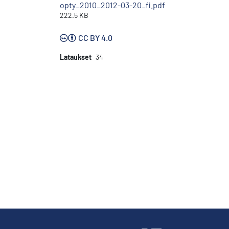
opty_2010_2012-03-20_fi.pdf
222.5 KB
CC BY 4.0
Lataukset
34