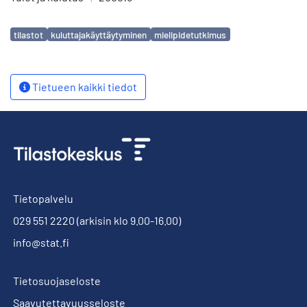
Avainsanat
tilastot
kuluttajakäyttäytyminen
mielipidetutkimus
Tietueen kaikki tiedot
Tietopalvelu
029 551 2220
(arkisin klo 9.00-16.00)
info@stat.fi
Tietosuojaseloste
Saavutettavuusseloste