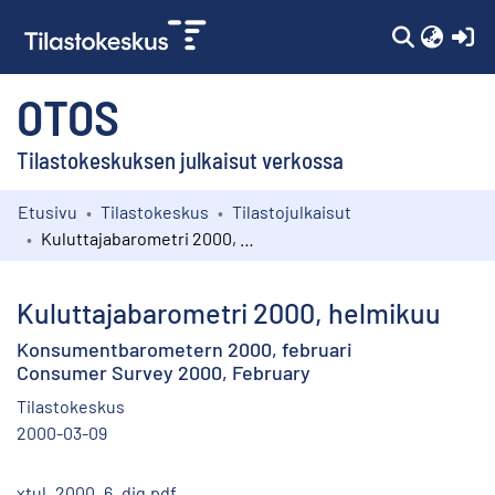
(c
OTOS
Tilastokeskuksen julkaisut verkossa
Etusivu
Tilastokeskus
Tilastojulkaisut
Kokoelmat
Kuluttajabarometri 2000, helmikuu
Selaa
Kuluttajabarometri 2000, helmikuu
Konsumentbarometern 2000, februari
Consumer Survey 2000, February
Tilastokeskus
2000-03-09
xtul_2000_6_dig.pdf