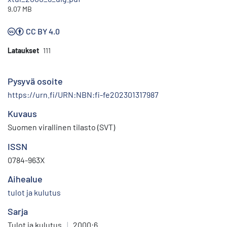
9.07 MB
CC BY 4.0
Lataukset
111
Pysyvä osoite
https://urn.fi/URN:NBN:fi-fe202301317987
Kuvaus
Suomen virallinen tilasto (SVT)
ISSN
0784-963X
Aihealue
tulot ja kulutus
Sarja
Tulot ja kulutus
|
2000:6