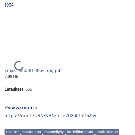
1954
Ladataan...
xmaa_195000_1954_dig.pdf
8.88 MB
Lataukset
530
Pysyvä osoite
https://urn.fi/URN:NBN:fi-fe2023013115364
Avainsanat
tilastot
maatalous
maanviljely
kotieläintalous
maitotalous