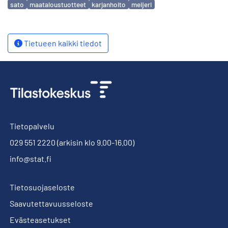
sato
maataloustuotteet
karjanhoito
meijeri
Tietueen kaikki tiedot
Tietopalvelu
029 551 2220
(arkisin klo 9.00-16.00)
info@stat.fi
Tietosuojaseloste
Saavutettavuusseloste
Evästeasetukset