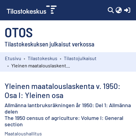
(c
OTOS
Tilastokeskuksen julkaisut verkossa
Etusivu
Tilastokeskus
Tilastojulkaisut
Kokoelmat
Yleinen maatalouslaskenta v. 1950: Osa I: Yleinen osa
Selaa
Yleinen maatalouslaskenta v. 1950:
Osa I: Yleinen osa
Allmänna lantbruksräkningen år 1950: Del 1: Allmänna
delen
The 1950 census of agriculture: Volume I: General
section
Maataloushallitus