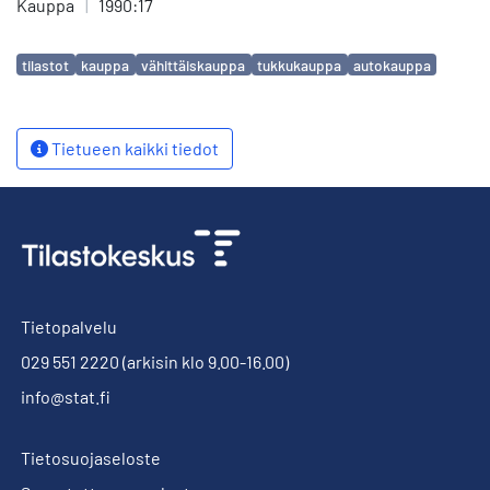
Kauppa
|
1990:17
Avainsanat
tilastot
kauppa
vähittäiskauppa
tukkukauppa
autokauppa
Tietueen kaikki tiedot
Tietopalvelu
029 551 2220
(arkisin klo 9.00-16.00)
info@stat.fi
Tietosuojaseloste