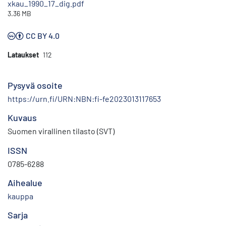
xkau_1990_17_dig.pdf
3.36 MB
CC BY 4.0
Lataukset
112
Pysyvä osoite
https://urn.fi/URN:NBN:fi-fe2023013117653
Kuvaus
Suomen virallinen tilasto (SVT)
ISSN
0785-6288
Aihealue
kauppa
Sarja