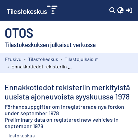
(c
OTOS
Tilastokeskuksen julkaisut verkossa
Etusivu
Tilastokeskus
Tilastojulkaisut
Kokoelmat
Ennakkotiedot rekisteriin merkityistä uusista ajoneuvoista syyskuussa 1978
Selaa
Ennakkotiedot rekisteriin merkityistä
uusista ajoneuvoista syyskuussa 1978
Förhandsuppgifter om inregistrerade nya fordon
under september 1978
Preliminary data on registered new vehicles in
september 1978
Tilastokeskus