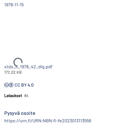
1978-11-15
Ladataan...
xtds_li_1978_42_dig.pdf
172.02 KB
CC BY 4.0
Lataukset
84
Pysyvä osoite
https://urn.fi/URN:NBN:fi-fe2023013113556