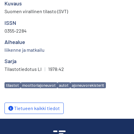
Kuvaus
Suomen virallinen tilasto (SVT)
ISSN
0355-2284
Aihealue
liikenne ja matkailu
Sarja
Tilastotiedotus LI
|
1978:42
Avainsanat
tilastot
moottoriajoneuvot
autot
ajoneuvorekisterit
Tietueen kaikki tiedot