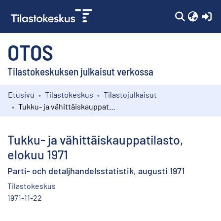
(c
OTOS
Tilastokeskuksen julkaisut verkossa
Etusivu
Tilastokeskus
Tilastojulkaisut
Kokoelmat
Tukku- ja vähittäiskauppatilasto, elokuu 1971
Selaa
Tukku- ja vähittäiskauppatilasto,
elokuu 1971
Parti- och detaljhandelsstatistik, augusti 1971
Tilastokeskus
1971-11-22