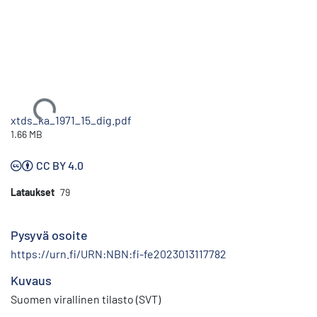
Ladataan...
xtds_ka_1971_15_dig.pdf
1.66 MB
CC BY 4.0
Lataukset
79
Pysyvä osoite
https://urn.fi/URN:NBN:fi-fe2023013117782
Kuvaus
Suomen virallinen tilasto (SVT)