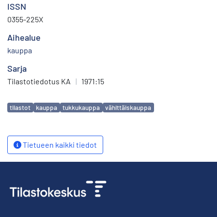
ISSN
0355-225X
Aihealue
kauppa
Sarja
Tilastotiedotus KA
|
1971:15
Avainsanat
tilastot
kauppa
tukkukauppa
vähittäiskauppa
Tietueen kaikki tiedot