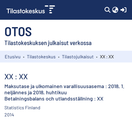
(c
OTOS
Tilastokeskuksen julkaisut verkossa
Etusivu
Tilastokeskus
Tilastojulkaisut
XX : XX
Kokoelmat
Selaa
XX : XX
Maksutase ja ulkomainen varallisuusasema : 2018, 1.
neljännes ja 2018, huhtikuu
Betalningsbalans och utlandsställning : XX
Statistics Finland
2014