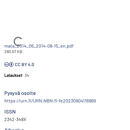
Ladataan...
mata_2014_06_2014-08-15_en.pdf
280.67 KB
CC BY 4.0
Lataukset
34
Pysyvä osoite
https://urn.fi/URN:NBN:fi-fe20230904116969
ISSN
2342-348X
Aihealue