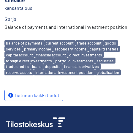
kansantalous
Sarja
Balance of payments and international investment position
Avainsanat
balance of payments
current account
trade account
goods
services
primary income
secondary income
capital transfers
capital account
financial account
direct investments
foreign direct investments
portfolio investments
securities
trade credits
loans
deposits
financial derivatives
reserve assets
international investment position
globalisation
Tietueen kaikki tiedot