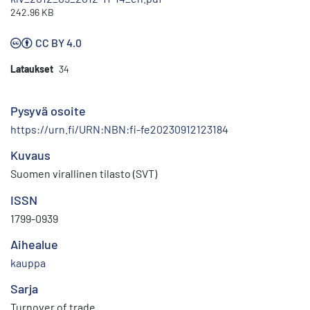
242.96 KB
CC BY 4.0
Lataukset
34
Pysyvä osoite
https://urn.fi/URN:NBN:fi-fe20230912123184
Kuvaus
Suomen virallinen tilasto (SVT)
ISSN
1799-0939
Aihealue
kauppa
Sarja
Turnover of trade