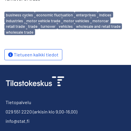
Avainsanat
business cycles
economic fluctuation
enterprises
indices
industries
motor vehicle trade
motor vehicles
motorcar
retail trade
trade
turnover
vehicles
wholesale and retail trade
wholesale trade
Tietueen kaikki tiedot
Tietopalvelu
029 551 2220
(arkisin klo 9.00-16.00)
info@stat.fi