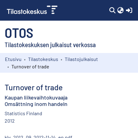
(c
OTOS
Tilastokeskuksen julkaisut verkossa
Etusivu
Tilastokeskus
Tilastojulkaisut
Kokoelmat
Turnover of trade
Selaa
Turnover of trade
Kaupan liikevaihtokuvaaja
Omsättning inom handeln
Statistics Finland
2012
klv_2012_09_2012-11-14_en.pdf