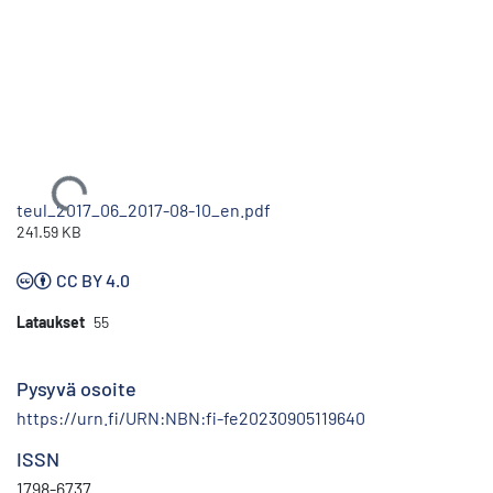
Ladataan...
teul_2017_06_2017-08-10_en.pdf
241.59 KB
CC BY 4.0
Lataukset
55
Pysyvä osoite
https://urn.fi/URN:NBN:fi-fe20230905119640
ISSN
1798-6737