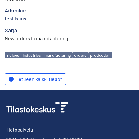
Aihealue
teollisuus
Sarja
New orders in manufacturing
Avainsanat
indices
industries
manufacturing
orders
production
Tietueen kaikki tiedot
Tietopalvelu