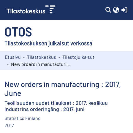
(c
OTOS
Tilastokeskuksen julkaisut verkossa
Etusivu
Tilastokeskus
Tilastojulkaisut
Kokoelmat
New orders in manufacturing : 2017, June
Selaa
New orders in manufacturing : 2017,
June
Teollisuuden uudet tilaukset : 2017, kesäkuu
Industrins orderingång : 2017, juni
Statistics Finland
2017