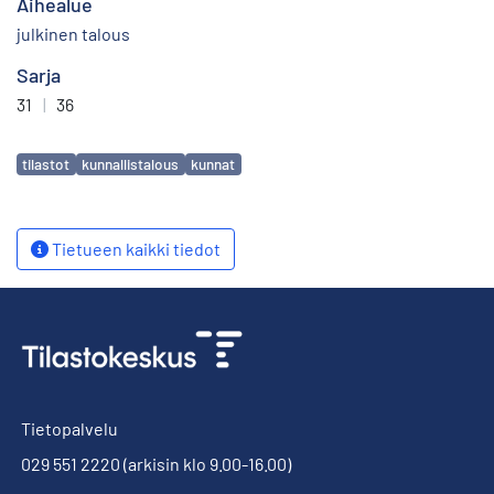
Aihealue
julkinen talous
Sarja
31
|
36
Avainsanat
tilastot
kunnallistalous
kunnat
Tietueen kaikki tiedot
Tietopalvelu
029 551 2220
(arkisin klo 9.00-16.00)