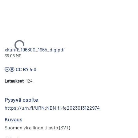
Ladataan...
xkunfi_196300_1965_dig.pdf
36.05 MB
CC BY 4.0
Lataukset
124
Pysyvä osoite
https://urn.fi/URN:NBN:fi-fe2023013122974
Kuvaus
Suomen virallinen tilasto (SVT)