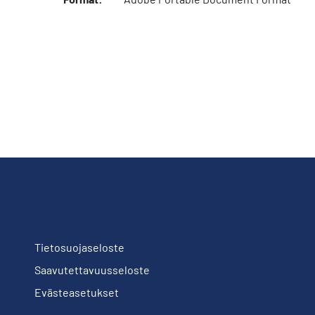
Tietosuojaseloste
Saavutettavuusseloste
Evästeasetukset