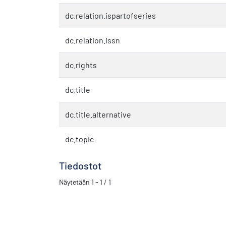
dc.relation.ispartofseries
dc.relation.issn
dc.rights
dc.title
dc.title.alternative
dc.topic
Tiedostot
Näytetään
1 - 1 / 1