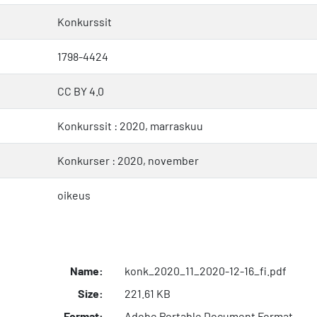
Konkurssit
1798-4424
CC BY 4.0
Konkurssit : 2020, marraskuu
Konkurser : 2020, november
oikeus
Name:
konk_2020_11_2020-12-16_fi.pdf
Size:
221.61 KB
Format:
Adobe Portable Document Format