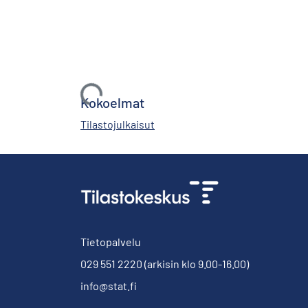
Ladataan...
Kokoelmat
Tilastojulkaisut
Tietopalvelu
029 551 2220
(arkisin klo 9.00-16.00)
info@stat.fi