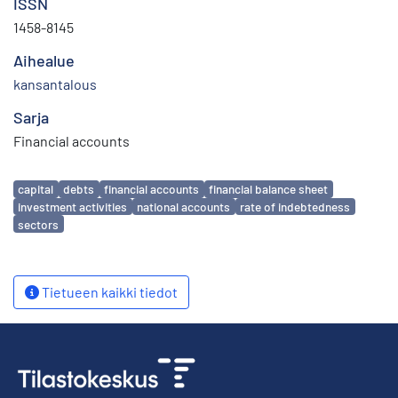
ISSN
1458-8145
Aihealue
kansantalous
Sarja
Financial accounts
Avainsanat
capital
debts
financial accounts
financial balance sheet
investment activities
national accounts
rate of indebtedness
sectors
Tietueen kaikki tiedot