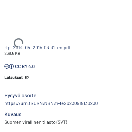
Ladataan...
rtp_2014_04_2015-03-31_en.pdf
239.5 KB
CC BY 4.0
Lataukset
62
Pysyvä osoite
https://urn.fi/URN:NBN:fi-fe20230918130230
Kuvaus
Suomen virallinen tilasto (SVT)