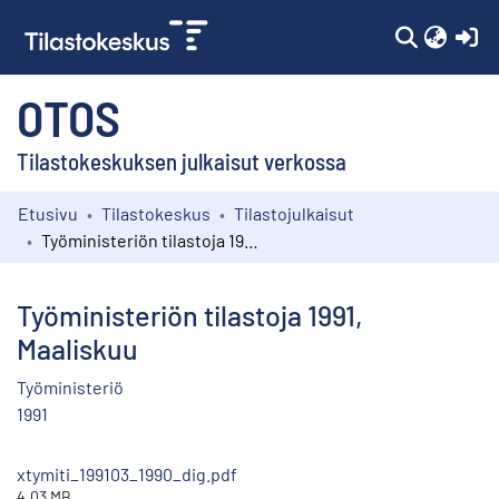
(c
OTOS
Tilastokeskuksen julkaisut verkossa
Etusivu
Tilastokeskus
Tilastojulkaisut
Kokoelmat
Työministeriön tilastoja 1991, Maaliskuu
Selaa
Työministeriön tilastoja 1991,
Maaliskuu
Työministeriö
1991
xtymiti_199103_1990_dig.pdf
4.03 MB