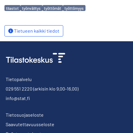
Avainsanat
tilastot
työnvälitys
työttömät
työttömyys
Tietueen kaikki tiedot
Tietopalvelu
029 551 2220
(arkisin klo 9.00-16.00)
info@stat.fi
Tietosuojaseloste
Saavutettavuusseloste