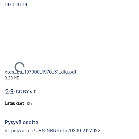
1970-10-19
Ladataan...
xtds_pa_197000_1970_31_dig.pdf
9.29 MB
CC BY 4.0
Lataukset
127
Pysyvä osoite
https://urn.fi/URN:NBN:fi-fe2023013123622