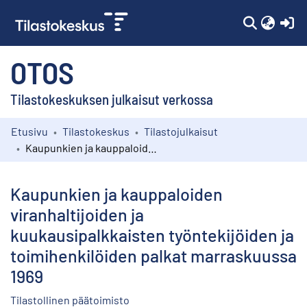
(c
OTOS
Tilastokeskuksen julkaisut verkossa
Etusivu
Tilastokeskus
Tilastojulkaisut
Kokoelmat
Kaupunkien ja kauppaloiden viranhaltijoiden ja kuukausipalkkaisten työntekijöiden ja toimihenkilöiden palkat marraskuussa 1969
Selaa
Kaupunkien ja kauppaloiden
viranhaltijoiden ja
kuukausipalkkaisten työntekijöiden ja
toimihenkilöiden palkat marraskuussa
1969
Tilastollinen päätoimisto