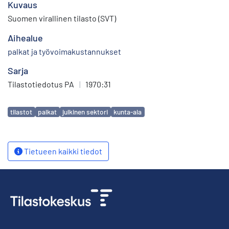
Kuvaus
Suomen virallinen tilasto (SVT)
Aihealue
palkat ja työvoimakustannukset
Sarja
Tilastotiedotus PA
|
1970:31
Avainsanat
tilastot
palkat
julkinen sektori
kunta-ala
Tietueen kaikki tiedot