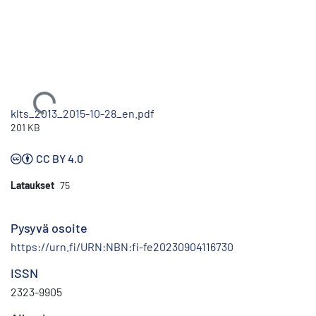
Ladataan...
klts_2013_2015-10-28_en.pdf
201 KB
CC BY 4.0
Lataukset
75
Pysyvä osoite
https://urn.fi/URN:NBN:fi-fe20230904116730
ISSN
2323-9905