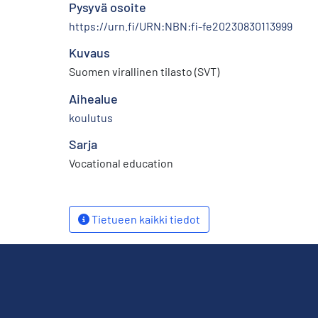
Pysyvä osoite
https://urn.fi/URN:NBN:fi-fe20230830113999
Kuvaus
Suomen virallinen tilasto (SVT)
Aihealue
koulutus
Sarja
Vocational education
Tietueen kaikki tiedot