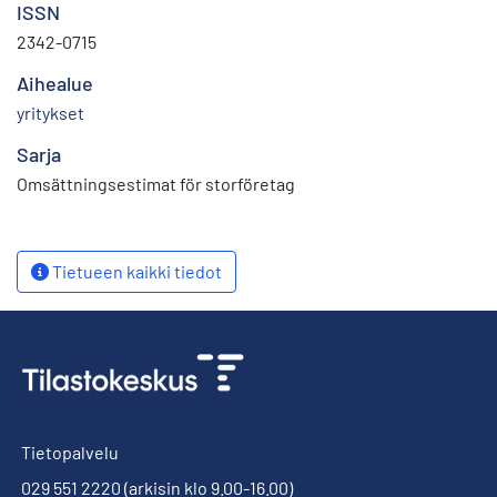
ISSN
2342-0715
Aihealue
yritykset
Sarja
Omsättningsestimat för storföretag
Tietueen kaikki tiedot
Tietopalvelu
029 551 2220
(arkisin klo 9.00-16.00)