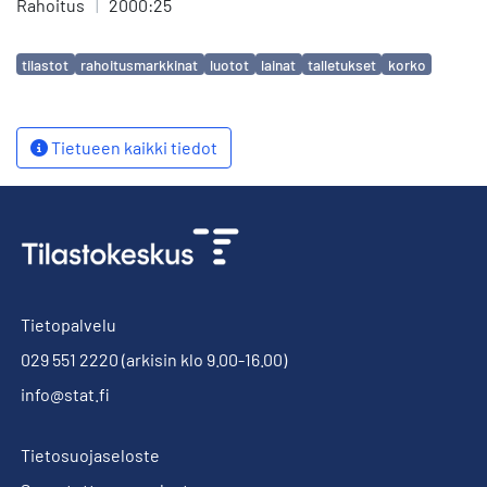
Rahoitus
|
2000:25
Avainsanat
tilastot
rahoitusmarkkinat
luotot
lainat
talletukset
korko
Tietueen kaikki tiedot
Tietopalvelu
029 551 2220
(arkisin klo 9.00-16.00)
info@stat.fi
Tietosuojaseloste