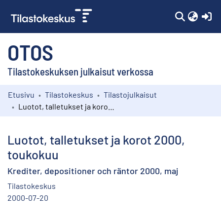
(c
OTOS
Tilastokeskuksen julkaisut verkossa
Etusivu
Tilastokeskus
Tilastojulkaisut
Kokoelmat
Luotot, talletukset ja korot 2000, toukokuu
Selaa
Luotot, talletukset ja korot 2000,
toukokuu
Krediter, depositioner och räntor 2000, maj
Tilastokeskus
2000-07-20