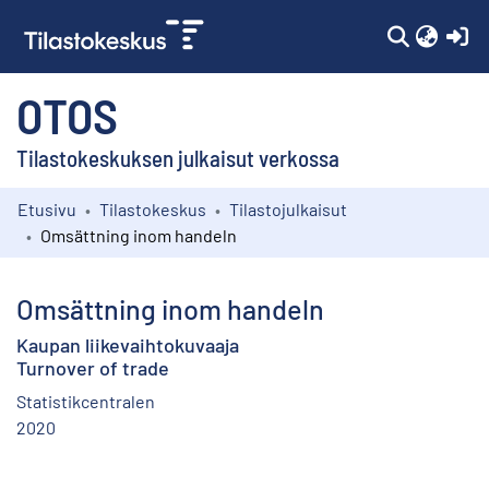
(c
OTOS
Tilastokeskuksen julkaisut verkossa
Etusivu
Tilastokeskus
Tilastojulkaisut
Kokoelmat
Omsättning inom handeln
Selaa
Omsättning inom handeln
Kaupan liikevaihtokuvaaja
Turnover of trade
Statistikcentralen
2020