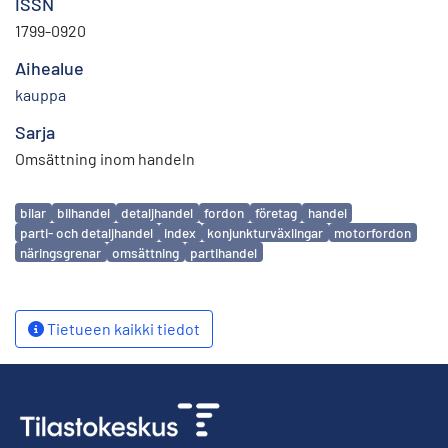
ISSN
1799-0920
Aihealue
kauppa
Sarja
Omsättning inom handeln
Avainsanat
bilar
bilhandel
detaljhandel
fordon
företag
handel
parti- och detaljhandel
index
konjunkturväxlingar
motorfordon
näringsgrenar
omsättning
partihandel
Tietueen kaikki tiedot