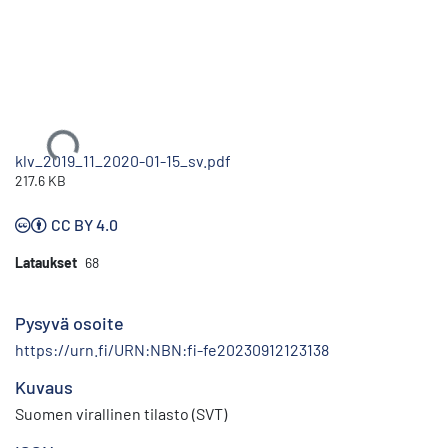
Ladataan...
klv_2019_11_2020-01-15_sv.pdf
217.6 KB
CC BY 4.0
Lataukset
68
Pysyvä osoite
https://urn.fi/URN:NBN:fi-fe20230912123138
Kuvaus
Suomen virallinen tilasto (SVT)