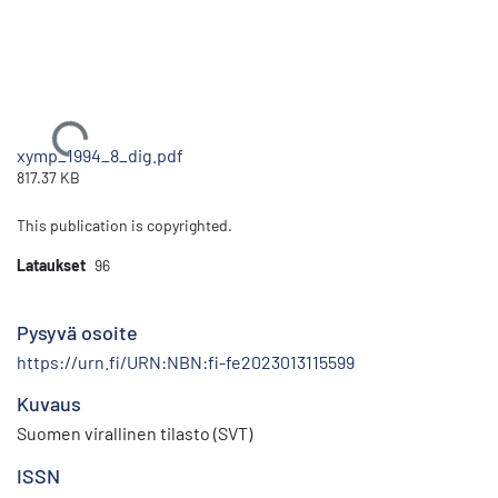
Ladataan...
xymp_1994_8_dig.pdf
817.37 KB
This publication is copyrighted.
Lataukset
96
Pysyvä osoite
https://urn.fi/URN:NBN:fi-fe2023013115599
Kuvaus
Suomen virallinen tilasto (SVT)
ISSN