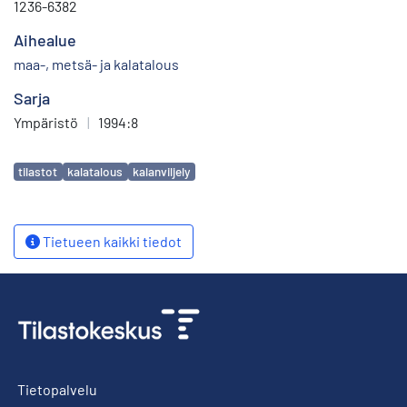
1236-6382
Aihealue
maa-, metsä- ja kalatalous
Sarja
Ympäristö
|
1994:8
Avainsanat
tilastot
kalatalous
kalanviljely
Tietueen kaikki tiedot
Tietopalvelu