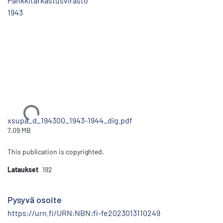
Pankkitarkastusvirasto
1943
Ladataan...
xsupa_d_194300_1943-1944_dig.pdf
7.09 MB
This publication is copyrighted.
Lataukset
192
Pysyvä osoite
https://urn.fi/URN:NBN:fi-fe2023013110249