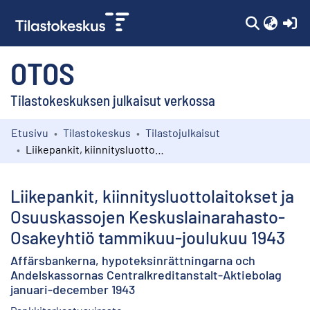
(c
OTOS
Tilastokeskuksen julkaisut verkossa
Etusivu
Tilastokeskus
Tilastojulkaisut
Kokoelmat
Liikepankit, kiinnitysluottolaitokset ja Osuuskassojen Keskuslainarahasto-Osakeyhtiö tammikuu-joulukuu 1943
Selaa
Liikepankit, kiinnitysluottolaitokset ja
Osuuskassojen Keskuslainarahasto-
Osakeyhtiö tammikuu-joulukuu 1943
Affärsbankerna, hypoteksinrättningarna och
Andelskassornas Centralkreditanstalt-Aktiebolag
januari-december 1943