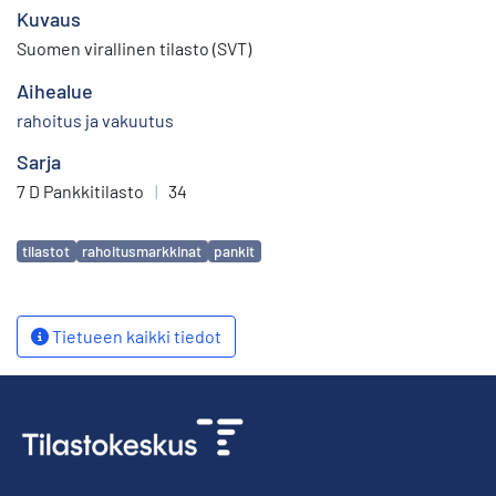
Kuvaus
Suomen virallinen tilasto (SVT)
Aihealue
rahoitus ja vakuutus
Sarja
7 D Pankkitilasto
|
34
Avainsanat
tilastot
rahoitusmarkkinat
pankit
Tietueen kaikki tiedot