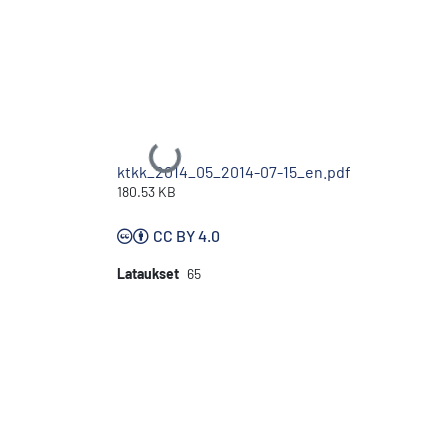
Ladataan...
ktkk_2014_05_2014-07-15_en.pdf
180.53 KB
CC BY 4.0
Lataukset
65