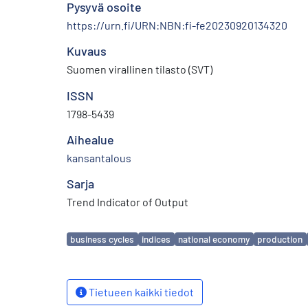
Pysyvä osoite
https://urn.fi/URN:NBN:fi-fe20230920134320
Kuvaus
Suomen virallinen tilasto (SVT)
ISSN
1798-5439
Aihealue
kansantalous
Sarja
Trend Indicator of Output
Avainsanat
business cycles
indices
national economy
production
Tietueen kaikki tiedot