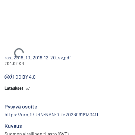
Ladataan...
ras_2018_10_2018-12-20_sv.pdf
204.02 KB
CC BY 4.0
Lataukset
57
Pysyvä osoite
https://urn.fi/URN:NBN:fi-fe20230918130411
Kuvaus
Suomen virallinen tilasto (SVT)