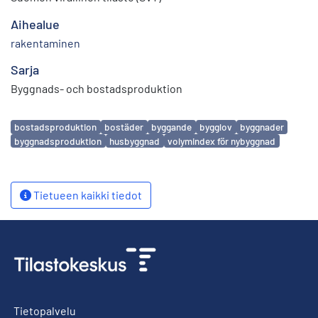
Aihealue
rakentaminen
Sarja
Byggnads- och bostadsproduktion
Avainsanat
bostadsproduktion
bostäder
byggande
bygglov
byggnader
byggnadsproduktion
husbyggnad
volymindex för nybyggnad
Tietueen kaikki tiedot
Tietopalvelu