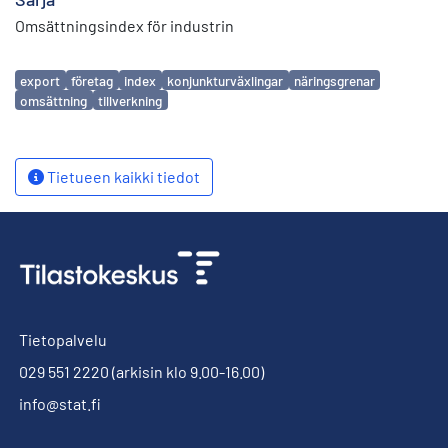
Omsättningsindex för industrin
Avainsanat
export
företag
index
konjunkturväxlingar
näringsgrenar
omsättning
tillverkning
Tietueen kaikki tiedot
Tietopalvelu
029 551 2220
(arkisin klo 9.00-16.00)
info@stat.fi