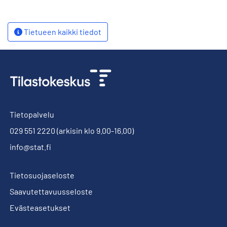
Tietueen kaikki tiedot
Tietopalvelu
029 551 2220
(arkisin klo 9.00-16.00)
info@stat.fi
Tietosuojaseloste
Saavutettavuusseloste
Evästeasetukset