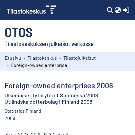
(c
OTOS
Tilastokeskuksen julkaisut verkossa
Etusivu
Tilastokeskus
Tilastojulkaisut
Kokoelmat
Foreign-owned enterprises 2008
Selaa
Foreign-owned enterprises 2008
Ulkomaiset tytäryhtiöt Suomessa 2008
Utländska dotterbolag i Finland 2008
Statistics Finland
2009
ulkoy_2008_2009-11-27_en.pdf