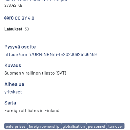
278.42 KB
CC BY 4.0
Lataukset
39
Pysyvä osoite
https://urn.fi/URN:NBN:fi-fe20230925136459
Kuvaus
Suomen virallinen tilasto (SVT)
Aihealue
yritykset
Sarja
Foreign affiliates in Finland
Avainsanat
enterprises
foreign ownership
globalisation
personnel
turnover