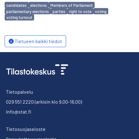
Avainsanat
candidates
elections
Members of Parliament
parliamentary elections
parties
right to vote
voting
voting turnout
Tietueen kaikki tiedot
Tietopalvelu
029 551 2220
(arkisin klo 9.00-16.00)
info@stat.fi
Tietosuojaseloste
Saavutettavuusseloste