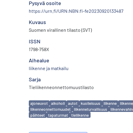
Pysyvä osoite
https://urn.fi/URN:NBN:fi-fe20230920133487
Kuvaus
Suomen virallinen tilasto (SVT)
ISSN
1798-758X
Aihealue
liikenne ja matkailu
Sarja
Tieliikenneonnettomuustilasto
Avainsanat
ajoneuvot
alkoholi
autot
kuolleisuus
liikenne
liiken
liikenneonnettomuudet
liikenneturvallisuus
liikennevahi
päihteet
tapaturmat
tieliikenne