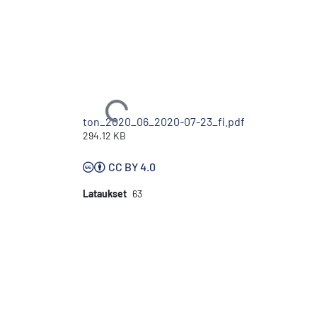
Ladataan...
ton_2020_06_2020-07-23_fi.pdf
294.12 KB
CC BY 4.0
Lataukset
63