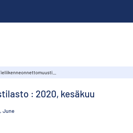
Tieliikenneonnettomuustilasto : 2020, kesäkuu
tilasto : 2020, kesäkuu
i
0, June