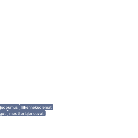
nejuopumus
liikennekuolemat
ngot
moottoriajoneuvot