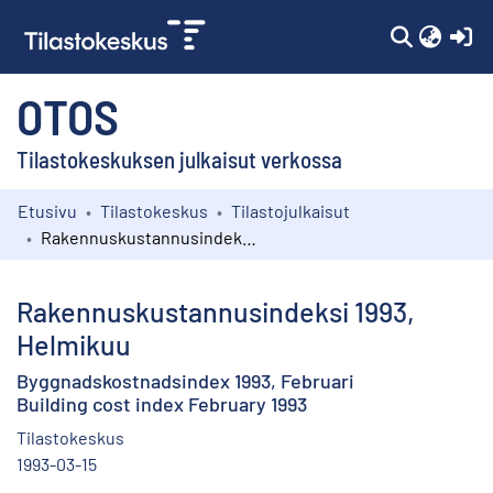
(c
OTOS
Tilastokeskuksen julkaisut verkossa
Etusivu
Tilastokeskus
Tilastojulkaisut
Kokoelmat
Rakennuskustannusindeksi 1993, Helmikuu
Selaa
Rakennuskustannusindeksi 1993,
Helmikuu
Byggnadskostnadsindex 1993, Februari
Building cost index February 1993
Tilastokeskus
1993-03-15