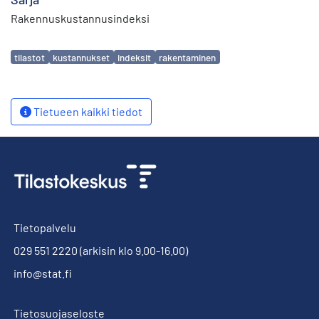
Rakennuskustannusindeksi
Avainsanat
tilastot
kustannukset
indeksit
rakentaminen
Tietueen kaikki tiedot
Tietopalvelu
029 551 2220
(arkisin klo 9.00-16.00)
info@stat.fi
Tietosuojaseloste