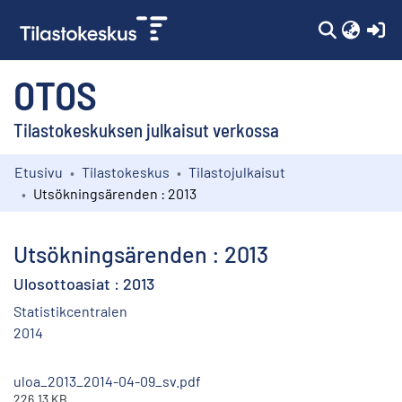
(c
OTOS
Tilastokeskuksen julkaisut verkossa
Etusivu
Tilastokeskus
Tilastojulkaisut
Kokoelmat
Utsökningsärenden : 2013
Selaa
Utsökningsärenden : 2013
Ulosottoasiat : 2013
Statistikcentralen
2014
uloa_2013_2014-04-09_sv.pdf
226.13 KB