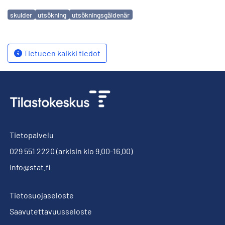
Avainsanat
skulder
utsökning
utsökningsgäldenär
Tietueen kaikki tiedot
Tietopalvelu
029 551 2220
(arkisin klo 9.00-16.00)
info@stat.fi
Tietosuojaseloste
Saavutettavuusseloste