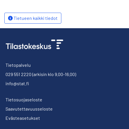
Tietueen kaikki tiedot
Tietopalvelu
029 551 2220
(arkisin klo 9.00-16.00)
info@stat.fi
Tietosuojaseloste
Saavutettavuusseloste
Evästeasetukset