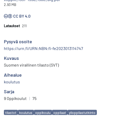
2.93 MB
CC BY 4.0
Lataukset
211
Pysyvä osoite
https://urn.fi/URN:NBN:fi-fe2023013114747
Kuvaus
Suomen virallinen tilasto (SVT)
Aihealue
koulutus
Sarja
9 Oppikoulut
|
75
Avainsanat
tilastot
koulutus
oppikoulu
oppilaat
ylioppilastutkinto