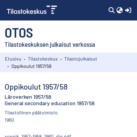
(c
OTOS
Tilastokeskuksen julkaisut verkossa
Etusivu
Tilastokeskus
Tilastojulkaisut
Kokoelmat
Oppikoulut 1957/58
Selaa
Oppikoulut 1957/58
Läroverken 1957/58
General secondary education 1957/58
Tilastollinen päätoimisto
1960
xoppik_1957-1958_1960_dig.pdf