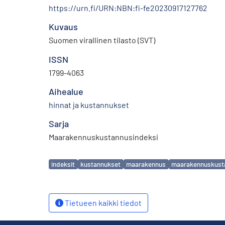
https://urn.fi/URN:NBN:fi-fe20230917127762
Kuvaus
Suomen virallinen tilasto (SVT)
ISSN
1799-4063
Aihealue
hinnat ja kustannukset
Sarja
Maarakennuskustannusindeksi
Avainsanat
indeksit
kustannukset
maarakennus
maarakennuskust
Tietueen kaikki tiedot