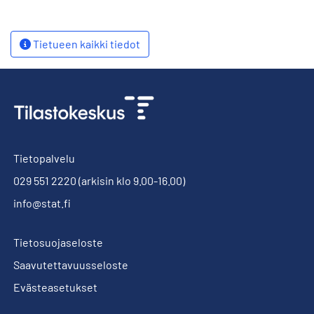
Tietueen kaikki tiedot
Tietopalvelu
029 551 2220
(arkisin klo 9.00-16.00)
info@stat.fi
Tietosuojaseloste
Saavutettavuusseloste
Evästeasetukset