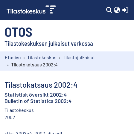
(c
OTOS
Tilastokeskuksen julkaisut verkossa
Etusivu
Tilastokeskus
Tilastojulkaisut
Kokoelmat
Tilastokatsaus 2002:4
Selaa
Tilastokatsaus 2002:4
Statistisk översikt 2002:4
Bulletin of Statistics 2002:4
Tilastokeskus
2002
xtka_2002q4_2002_dig.pdf