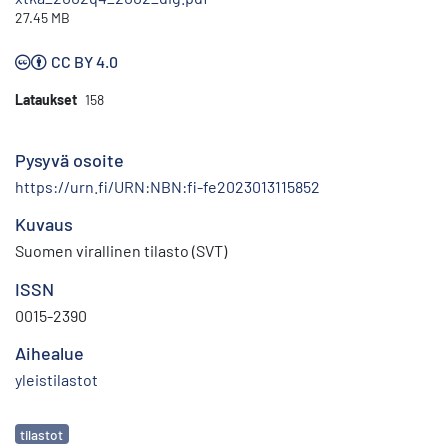
27.45 MB
CC BY 4.0
Lataukset
158
Pysyvä osoite
https://urn.fi/URN:NBN:fi-fe2023013115852
Kuvaus
Suomen virallinen tilasto (SVT)
ISSN
0015-2390
Aihealue
yleistilastot
Avainsanat
tilastot