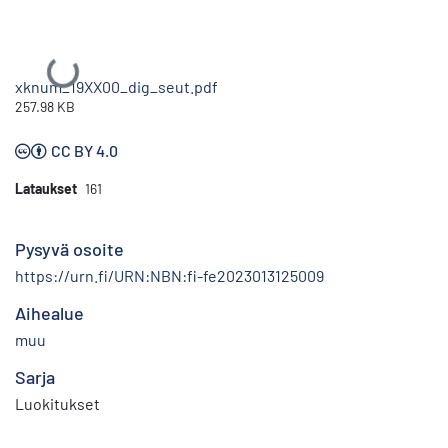
Ladataan...
xknum_19XX00_dig_seut.pdf
257.98 KB
CC BY 4.0
Lataukset
161
Pysyvä osoite
https://urn.fi/URN:NBN:fi-fe2023013125009
Aihealue
muu
Sarja
Luokitukset