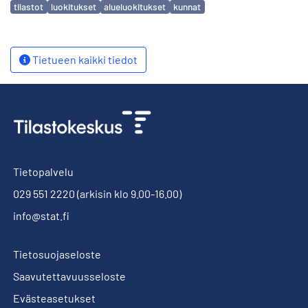
Avainsanat
tilastot
luokitukset
alueluokitukset
kunnat
Tietueen kaikki tiedot
Tietopalvelu
029 551 2220
(arkisin klo 9.00-16.00)
info@stat.fi
Tietosuojaseloste
Saavutettavuusseloste
Evästeasetukset