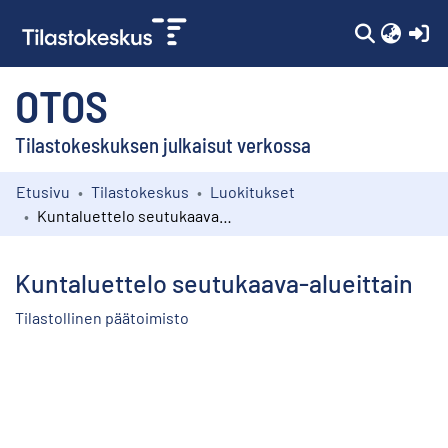
(c
OTOS
Tilastokeskuksen julkaisut verkossa
Etusivu
Tilastokeskus
Luokitukset
Kokoelmat
Kuntaluettelo seutukaava-alueittain
Selaa
Kuntaluettelo seutukaava-alueittain
Tilastollinen päätoimisto