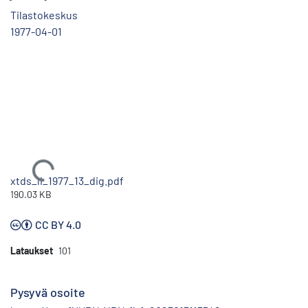
Tilastokeskus
1977-04-01
Ladataan...
xtds_li_1977_13_dig.pdf
190.03 KB
CC BY 4.0
Lataukset
101
Pysyvä osoite