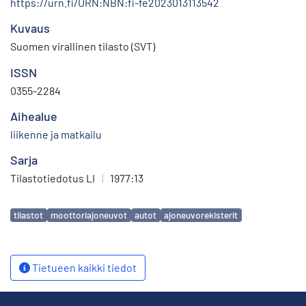
https://urn.fi/URN:NBN:fi-fe2023013113542
Kuvaus
Suomen virallinen tilasto (SVT)
ISSN
0355-2284
Aihealue
liikenne ja matkailu
Sarja
Tilastotiedotus LI
|
1977:13
Avainsanat
tilastot
moottoriajoneuvot
autot
ajoneuvorekisterit
Tietueen kaikki tiedot