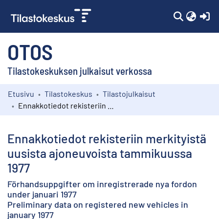
(c
OTOS
Tilastokeskuksen julkaisut verkossa
Etusivu
Tilastokeskus
Tilastojulkaisut
Kokoelmat
Ennakkotiedot rekisteriin merkityistä uusista ajoneuvoista tammikuussa 1977
Selaa
Ennakkotiedot rekisteriin merkityistä
uusista ajoneuvoista tammikuussa
1977
Förhandsuppgifter om inregistrerade nya fordon
under januari 1977
Preliminary data on registered new vehicles in
january 1977