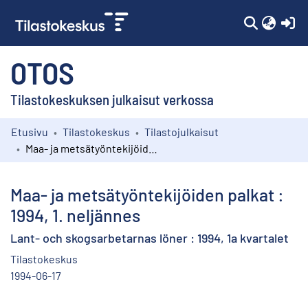
(c
OTOS
Tilastokeskuksen julkaisut verkossa
Etusivu
Tilastokeskus
Tilastojulkaisut
Kokoelmat
Maa- ja metsätyöntekijöiden palkat : 1994, 1. neljännes
Selaa
Maa- ja metsätyöntekijöiden palkat :
1994, 1. neljännes
Lant- och skogsarbetarnas löner : 1994, 1a kvartalet
Tilastokeskus
1994-06-17