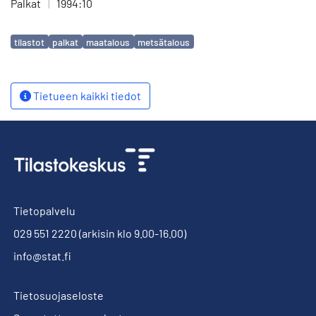
Palkat
|
1994:10
Avainsanat
tilastot
palkat
maatalous
metsätalous
Tietueen kaikki tiedot
Tietopalvelu
029 551 2220
(arkisin klo 9.00-16.00)
info@stat.fi
Tietosuojaseloste