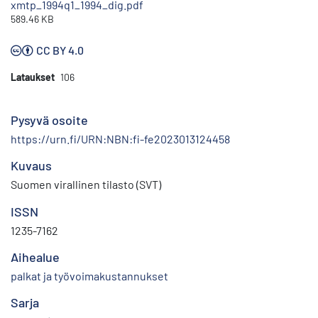
xmtp_1994q1_1994_dig.pdf
589.46 KB
CC BY 4.0
Lataukset
106
Pysyvä osoite
https://urn.fi/URN:NBN:fi-fe2023013124458
Kuvaus
Suomen virallinen tilasto (SVT)
ISSN
1235-7162
Aihealue
palkat ja työvoimakustannukset
Sarja