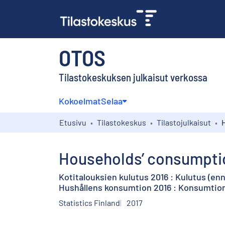
OTOS
Tilastokeskuksen julkaisut verkossa
Kokoelmat
Selaa
Etusivu
Tilastokeskus
Tilastojulkaisut
Households’ consumptio
Kotitalouksien kulutus 2016 : Kulutus (en
Hushållens konsumtion 2016 : Konsumtion 
Statistics Finland
2017