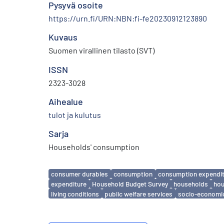
Pysyvä osoite
https://urn.fi/URN:NBN:fi-fe20230912123890
Kuvaus
Suomen virallinen tilasto (SVT)
ISSN
2323-3028
Aihealue
tulot ja kulutus
Sarja
Households' consumption
Avainsanat
consumer durables
consumption
consumption expendi
expenditure
Household Budget Survey
households
hou
living conditions
public welfare services
socio-economi