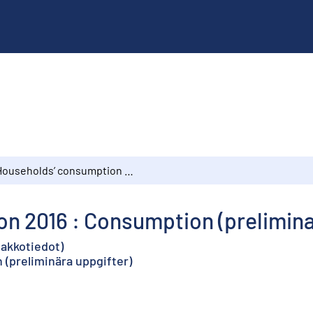
Households’ consumption 2016 : Consumption (preliminary data)
n 2016 : Consumption (prelimina
nakkotiedot)
(preliminära uppgifter)