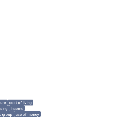
ture
cost of living
sing
income
c group
use of money