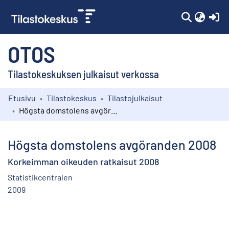
(c
OTOS
Tilastokeskuksen julkaisut verkossa
Etusivu
Tilastokeskus
Tilastojulkaisut
Kokoelmat
Högsta domstolens avgöranden 2008
Selaa
Högsta domstolens avgöranden 2008
Korkeimman oikeuden ratkaisut 2008
Statistikcentralen
2009