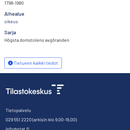
1798-1980
Aihealue
oikeus
Sarja
Högsta domstolens avgöranden
Tietueen kaikki tiedot
Tietopalvelu
029 551 2220
(arkisin klo 9.00-16.00)
info@stat.fi