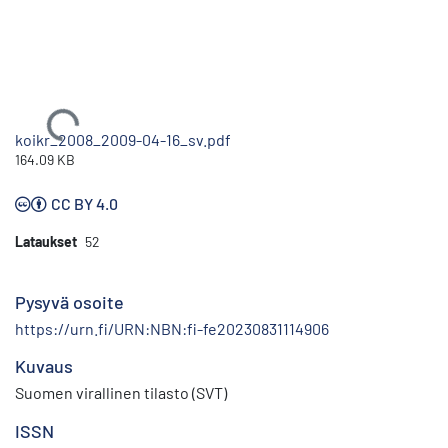
Ladataan...
koikr_2008_2009-04-16_sv.pdf
164.09 KB
CC BY 4.0
Lataukset
52
Pysyvä osoite
https://urn.fi/URN:NBN:fi-fe20230831114906
Kuvaus
Suomen virallinen tilasto (SVT)
ISSN