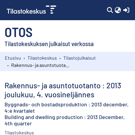
(c
OTOS
Tilastokeskuksen julkaisut verkossa
Etusivu
Tilastokeskus
Tilastojulkaisut
Kokoelmat
Rakennus- ja asuntotuotanto : 2013 joulukuu, 4. vuosineljännes
Selaa
Rakennus- ja asuntotuotanto : 2013
joulukuu, 4. vuosineljännes
Byggnads- och bostadsproduktion : 2013 december,
4:e kvartalet
Building and dwelling production : 2013 December,
4th quarter
Tilastokeskus