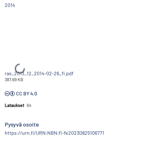
2014
Ladataan...
ras_2013_12_2014-02-26_fi.pdf
387.69 KB
CC BY 4.0
Lataukset
64
Pysyvä osoite
https://urn.fi/URN:NBN:fi-fe20230825106771