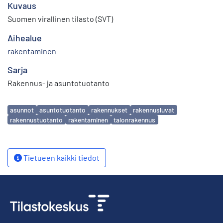
Kuvaus
Suomen virallinen tilasto (SVT)
Aihealue
rakentaminen
Sarja
Rakennus- ja asuntotuotanto
Avainsanat
asunnot
asuntotuotanto
rakennukset
rakennusluvat
rakennustuotanto
rakentaminen
talonrakennus
Tietueen kaikki tiedot