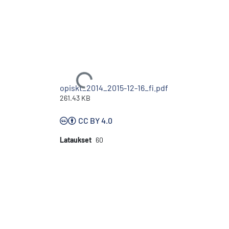
Ladataan...
opiskt_2014_2015-12-16_fi.pdf
261.43 KB
CC BY 4.0
Lataukset
60