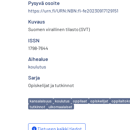
Pysyvä osoite
https://urn.fi/URN:NBN:fi-fe20230917129151
Kuvaus
Suomen virallinen tilasto (SVT)
ISSN
1798-7644
Aihealue
koulutus
Sarja
Opiskelijat ja tutkinnot
Avainsanat
kansalaisuus
koulutus
oppilaat
opiskelijat
oppilaitok
tutkinnot
ulkomaalaiset
Tietueen kaikki tiedot