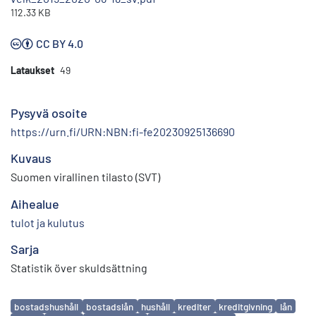
112.33 KB
CC BY 4.0
Lataukset
49
Pysyvä osoite
https://urn.fi/URN:NBN:fi-fe20230925136690
Kuvaus
Suomen virallinen tilasto (SVT)
Aihealue
tulot ja kulutus
Sarja
Statistik över skuldsättning
Avainsanat
bostadshushåll
bostadslån
hushåll
krediter
kreditgivning
lån