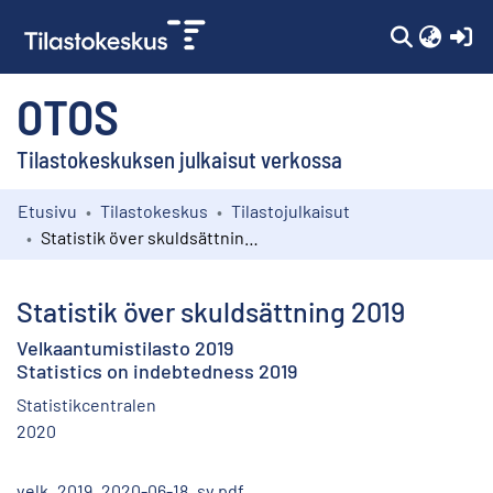
(c
OTOS
Tilastokeskuksen julkaisut verkossa
Etusivu
Tilastokeskus
Tilastojulkaisut
Kokoelmat
Statistik över skuldsättning 2019
Selaa
Statistik över skuldsättning 2019
Velkaantumistilasto 2019
Statistics on indebtedness 2019
Statistikcentralen
2020
velk_2019_2020-06-18_sv.pdf