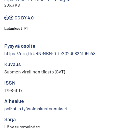
205.3 KB
CC BY 4.0
Lataukset
51
Pysyvä osoite
https://urn.fi/URN:NBN:fi-fe20230824105948
Kuvaus
Suomen virallinen tilasto (SVT)
ISSN
1798-6117
Aihealue
palkat ja työvoimakustannukset
Sarja
Lönesummaindex