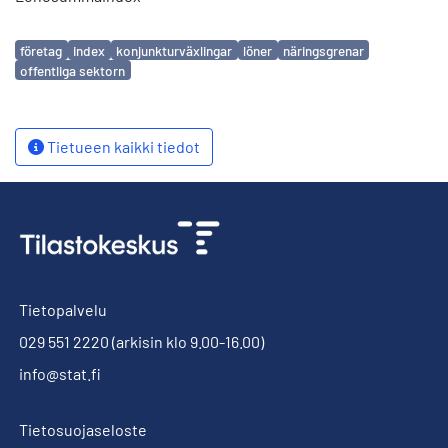
Avainsanat
företag
index
konjunkturväxlingar
löner
näringsgrenar
offentliga sektorn
Tietueen kaikki tiedot
Tietopalvelu
029 551 2220
(arkisin klo 9.00-16.00)
info@stat.fi
Tietosuojaseloste