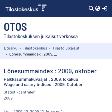
(c
OTOS
Tilastokeskuksen julkaisut verkossa
Etusivu
Tilastokeskus
Tilastojulkaisut
Kokoelmat
Lönesummaindex : 2009, oktober
Selaa
Lönesummaindex : 2009, oktober
Palkkasummakuvaajat : 2009, lokakuu
Wage and salary indices : 2009, October
Statistikcentralen
2009
ktps_2009_10_2009-12-14_sv.pdf