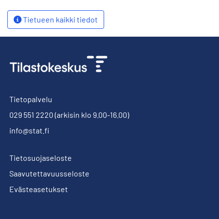
Tietueen kaikki tiedot
Tietopalvelu
029 551 2220
(arkisin klo 9.00-16.00)
info@stat.fi
Tietosuojaseloste
Saavutettavuusseloste
Evästeasetukset