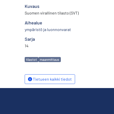
Kuvaus
Suomen virallinen tilasto (SVT)
Aihealue
ympäristö ja luonnonvarat
Sarja
14
Avainsanat
tilastot
maanmittaus
Tietueen kaikki tiedot