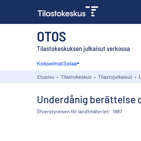
OTOS
Tilastokeskuksen julkaisut verkossa
Kokoelmat
Selaa
Etusivu
Tilastokeskus
Tilastojulkaisut
Underdånig berättelse o
Öfverstyrelsen för landtmäteriet
1887