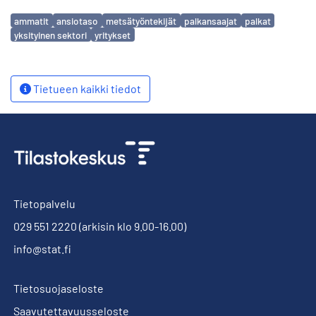
Avainsanat
ammatit
ansiotaso
metsätyöntekijät
palkansaajat
palkat
yksityinen sektori
yritykset
Tietueen kaikki tiedot
Tietopalvelu
029 551 2220
(arkisin klo 9.00-16.00)
info@stat.fi
Tietosuojaseloste
Saavutettavuusseloste