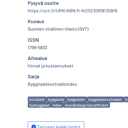
Pysyvä osoite
https://urn.fi/URN:NBN:fi-fe20230918130819
Kuvaus
Suomen virallinen tilasto (SVT)
ISSN
1799-5833
Aihealue
hinnat ja kustannukset
Sarja
Byggnadskostnadsindex
Avainsanat
bostäder
byggande
byggnader
byggnadskostnader
b
husbyggnad
index
överlåtelsepriskoefficient
Tietueen kaikki tiedot